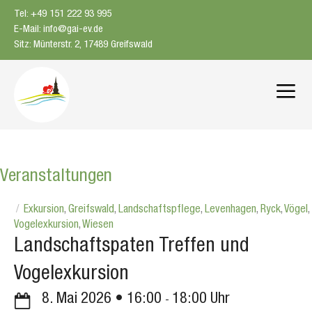
Zum
Tel: +49 151 222 93 995
Inhalt
E-Mail: info@gai-ev.de
springen
Sitz: Münterstr. 2, 17489 Greifswald
Me
Veranstaltungen
Exkursion
,
Greifswald
,
Landschaftspflege
,
Levenhagen
,
Ryck
,
Vögel
,
Vogelexkursion
,
Wiesen
Landschaftspaten Treffen und
Vogelexkursion
8. Mai 2026
16:00
18:00