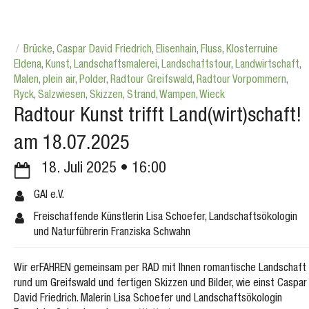
Brücke
,
Caspar David Friedrich
,
Elisenhain
,
Fluss
,
Klosterruine
Eldena
,
Kunst
,
Landschaftsmalerei
,
Landschaftstour
,
Landwirtschaft
,
Malen
,
plein air
,
Polder
,
Radtour Greifswald
,
Radtour Vorpommern
,
Ryck
,
Salzwiesen
,
Skizzen
,
Strand
,
Wampen
,
Wieck
Radtour Kunst trifft Land(wirt)schaft!
am 18.07.2025
18. Juli 2025
16:00
GAI e.V.
Freischaffende Künstlerin Lisa Schoefer, Landschaftsökologin
und Naturführerin Franziska Schwahn
Wir erFAHREN gemeinsam per RAD mit Ihnen romantische Landschaft
rund um Greifswald und fertigen Skizzen und Bilder, wie einst Caspar
David Friedrich. Malerin Lisa Schoefer und Landschaftsökologin