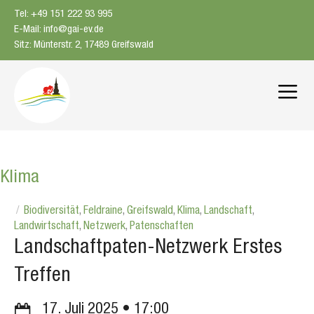
Zum
Tel: +49 151 222 93 995
Inhalt
E-Mail: info@gai-ev.de
springen
Sitz: Münterstr. 2, 17489 Greifswald
Me
Klima
Biodiversität
,
Feldraine
,
Greifswald
,
Klima
,
Landschaft
,
Landwirtschaft
,
Netzwerk
,
Patenschaften
Landschaftpaten-Netzwerk Erstes
Treffen
17. Juli 2025
17:00