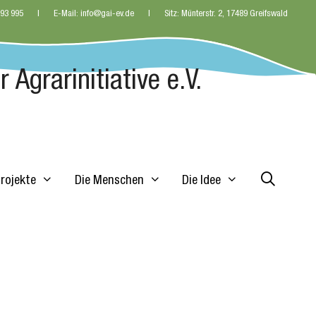
 93 995
E-Mail: info@gai-ev.de
Sitz: Münterstr. 2, 17489 Greifswald
 Agrarinitiative e.V.
Projekte
Die Menschen
Die Idee