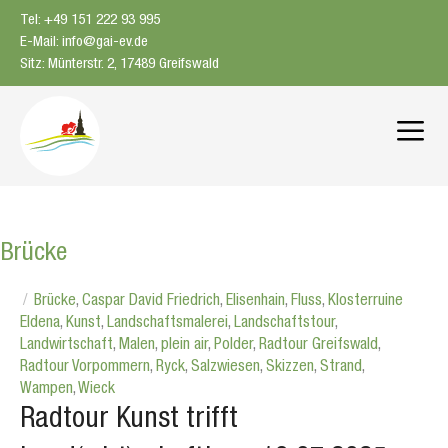
Zum
Tel: +49 151 222 93 995
Inhalt
E-Mail: info@gai-ev.de
springen
Sitz: Münterstr. 2, 17489 Greifswald
Me
Brücke
Brücke
,
Caspar David Friedrich
,
Elisenhain
,
Fluss
,
Klosterruine
Eldena
,
Kunst
,
Landschaftsmalerei
,
Landschaftstour
,
Landwirtschaft
,
Malen
,
plein air
,
Polder
,
Radtour Greifswald
,
Radtour Vorpommern
,
Ryck
,
Salzwiesen
,
Skizzen
,
Strand
,
Wampen
,
Wieck
Radtour Kunst trifft