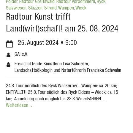
Polder
,
Radtour Greifswald
,
Radtour Vorpommern
,
Ryck
,
Salzwiesen
,
Skizzen
,
Strand
,
Wampen
,
Wieck
Radtour Kunst trifft
Land(wirt)schaft! am 25. 08. 2024
25. August 2024
9:00
GAI e.V.
Freischaffende Künstlerin Lisa Schoefer,
Landschaftsökologin und Naturführerin Franziska Schwahn
24.8. Tour nördlich des Ryck Wackerow – Wampen: ca. 20 km;
ENTFÄLLT!! 25.8. Tour südlich des Ryck Eldena – Wieck: ca. 15
km; Anmeldung noch möglich bis 23.8. Wir erFAHREN …
Weiterlesen …