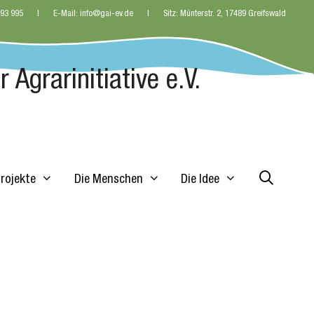
 93 995
E-Mail: info@gai-ev.de
Sitz: Münterstr. 2, 17489 Greifswald
 Agrarinitiative e.V.
Projekte
Die Menschen
Die Idee