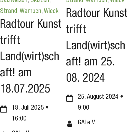
Salzwiesen
,
Skizzen
,
Strand
,
Wampen
,
Wieck
Strand
,
Wampen
,
Wieck
Radtour Kunst
Radtour Kunst
trifft
trifft
Land(wirt)sch
Land(wirt)sch
aft! am 25.
aft! am
08. 2024
18.07.2025
25. August 2024
18. Juli 2025
9:00
16:00
GAI e.V.