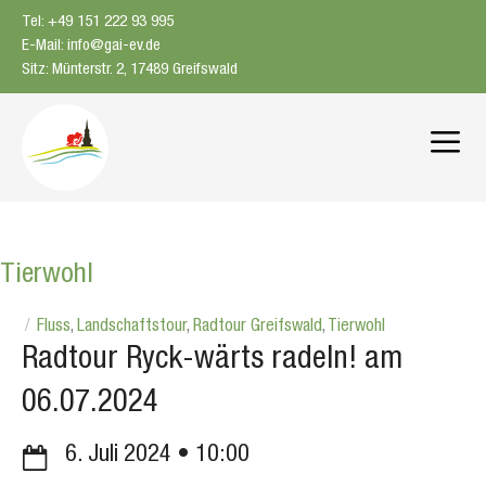
Zum
Tel: +49 151 222 93 995
Inhalt
E-Mail: info@gai-ev.de
springen
Sitz: Münterstr. 2, 17489 Greifswald
Me
Tierwohl
Fluss
,
Landschaftstour
,
Radtour Greifswald
,
Tierwohl
Radtour Ryck-wärts radeln! am
06.07.2024
6. Juli 2024
10:00