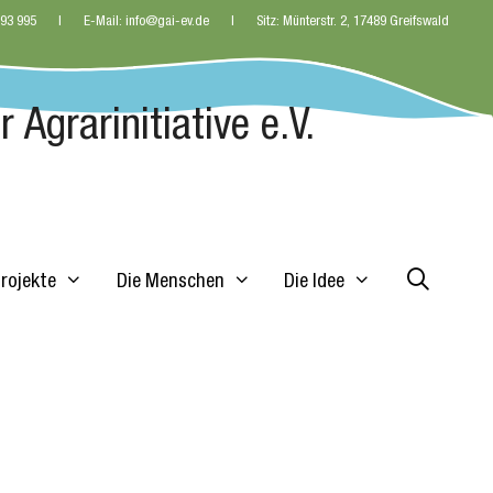
 93 995
E-Mail: info@gai-ev.de
Sitz: Münterstr. 2, 17489 Greifswald
 Agrarinitiative e.V.
Projekte
Die Menschen
Die Idee