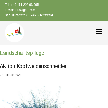
Zum
Tel: +49 151 222 93 995
Inhalt
E-Mail: info@gai-ev.de
springen
Sitz: Münterstr. 2, 17489 Greifswald
Me
Landschaftspflege
Aktion Kopfweidenschneiden
22. Januar 2026