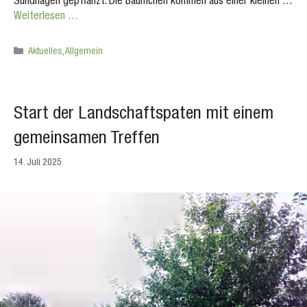
Sundhagen gepflanzt. Die Bäumchen kommen aus einer kleinen …
Weiterlesen …
Kategorien
Aktuelles
,
Allgemein
Start der Landschaftspaten mit einem
gemeinsamen Treffen
14. Juli 2025