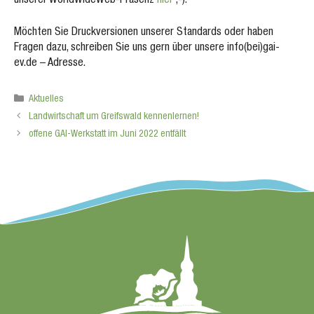
unserer WorldWideWeb-Präsenz
hier
;-).
Möchten Sie Druckversionen unserer Standards oder haben
Fragen dazu, schreiben Sie uns gern über unsere info(bei)gai-
ev.de – Adresse.
Kategorien
Aktuelles
Landwirtschaft um Greifswald kennenlernen!
offene GAI-Werkstatt im Juni 2022 entfällt