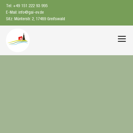
Zum
Tel: +49 151 222 93 995
Inhalt
E-Mail: info@gai-ev.de
springen
Sitz: Münterstr. 2, 17489 Greifswald
Me