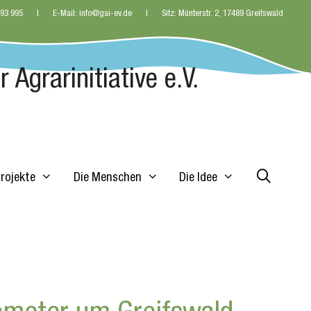
 93 995
E-Mail: info@gai-ev.de
Sitz: Münterstr. 2, 17489 Greifswald
 Agrarinitiative e.V.
Projekte
Die Menschen
Die Idee