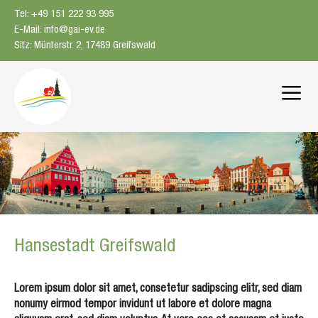
Zum
Tel: +49 151 222 93 995
Inhalt
E-Mail: info@gai-ev.de
springen
Sitz: Münterstr. 2, 17489 Greifswald
Me
Hansestadt Greifswald
Lorem ipsum dolor sit amet, consetetur sadipscing elitr, sed diam
nonumy eirmod tempor invidunt ut labore et dolore magna